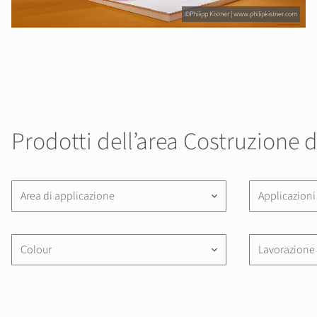
©Philipp Kistner | www.philipkistner.com
Prodotti dell’area Costruzione d
Area di applicazione
Applicazioni
keyboard_arrow_down
Colour
Lavorazione
keyboard_arrow_down