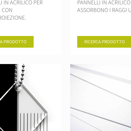
I IN ACRILICO PER
PANNELLI IN ACRILICO
I CON
ASSORBONO I RAGGI U
OIEZIONE.
CA PRODOTTO
RICERCA PRODOTTO