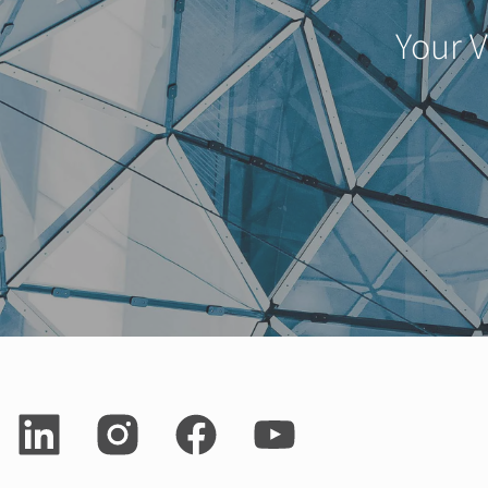
Your V