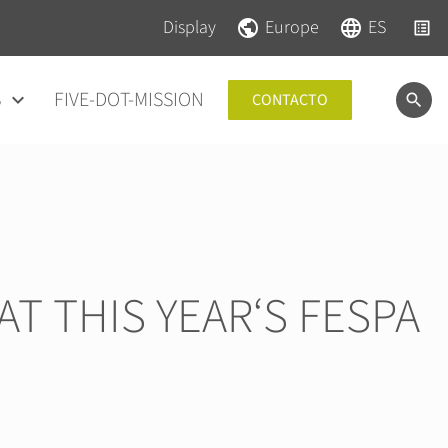
Saltar navegación
Saltar navegación
Display
Europe
ES
S
FIVE-DOT-MISSION
CONTACTO
T THIS YEAR‘S FESPA