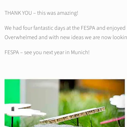
THANK YOU – this was amazing!
We had four fantastic days at the FESPA and enjoyed e
Overwhelmed and with new ideas we are now looking 
FESPA – see you next year in Munich!