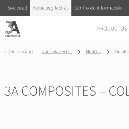
el
Saltar navegación
Sociedad
Noticias y fechas
Centro de información
término
de
Saltar navegación
PRODUCTOS
búsqueda
Usted está aquí:
Noticias y fechas
Noticias
Detalle
3A COMPOSITES – COL