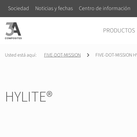
el
Saltar navegación
Sociedad
Noticias y fechas
Centro de información
término
de
Saltar navegación
PRODUCTOS
búsqueda
Usted está aquí:
FIVE-DOT-MISSION
FIVE-DOT-MISSION H
HYLITE®