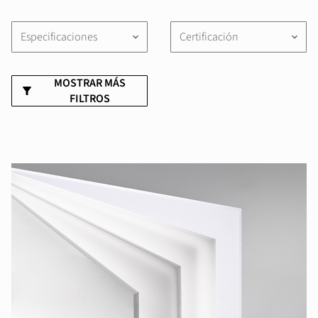
Especificaciones
Certificación
keyboard_arrow_down
keyboard_arrow_down
MOSTRAR MÁS
FILTROS