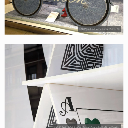
KAPA® | © C&A Mode GmbH & Co. KG
KAPA®plast | ©Print + Cut: Sartori Group by Grafiche Quattro