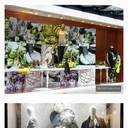
DIBOND®butlerfinish