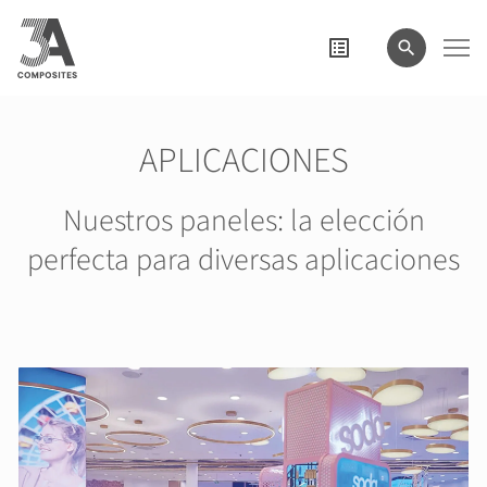
el
término
de
búsqueda
APLICACIONES
Nuestros paneles: la elección
perfecta para diversas aplicaciones