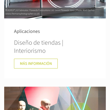
PERSPEX® | © Fabricator: Floreeda Fabrications Ltd. (www.floreeda.com) | Photo: Matt Eachus
(www.themancphotographer.co.uk)
Aplicaciones
Diseño de tiendas |
Interiorismo
MÁS INFORMACIÓN