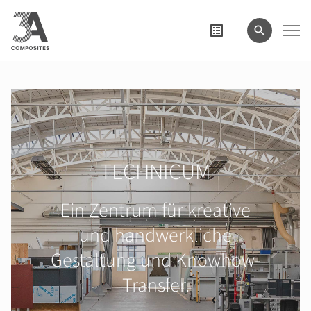
eingeben
TECHNICUM
Ein Zentrum für kreative
und hand­werkliche
Gestaltung und Knowhow-
Transfer.