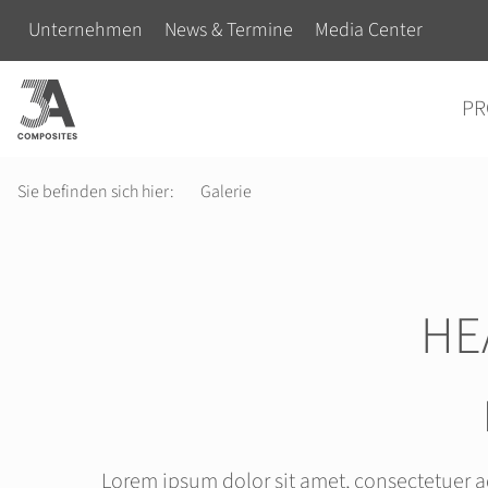
eingeben
Navigation überspringen
Unternehmen
News & Termine
Media Center
Navigation überspringen
PR
Sie befinden sich hier:
Galerie
HE
Lorem ipsum dolor sit amet, consectetuer a