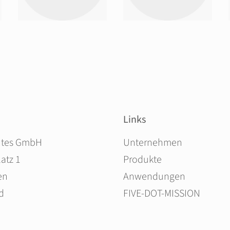
Links
Navigation überspringen
ites GmbH
Unternehmen
atz 1
Produkte
en
Anwendungen
d
FIVE-DOT-MISSION