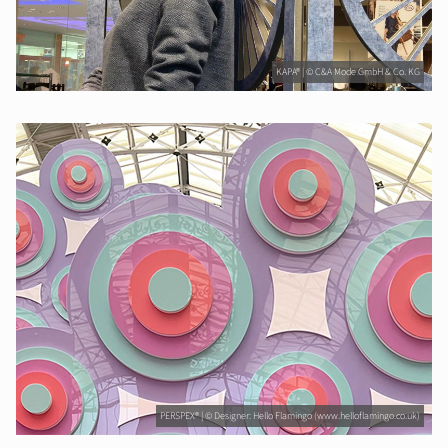
KAPA® | © C&A Mode GmbH & Co. KG
PERSPEX® | © Designer: Hello Flamingo (www.helloflamingo.co.uk)