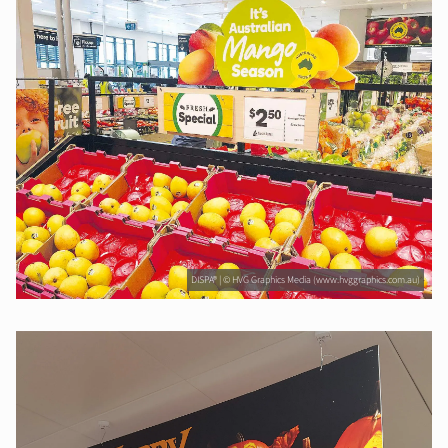
DISPA® | © HVG Graphics Media (www.hvggraphics.com.au)